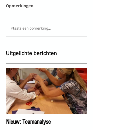
Opmerkingen
Plaats een opmerking...
Uitgelichte berichten
Nieuw: Teamanalyse
ICM diplomering h