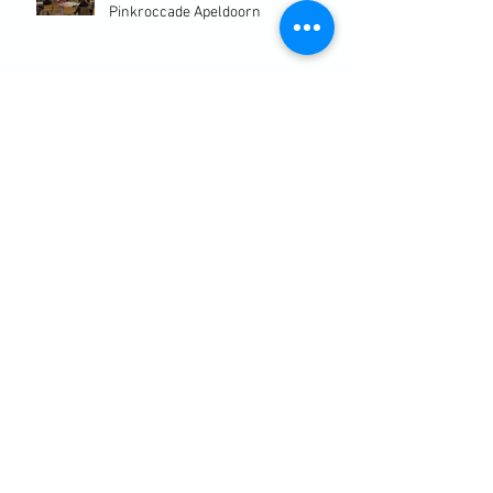
Pinkroccade Apeldoorn
Website vernieuwd!
Wandelcoaching
TMA Gecertificeerd
Archief