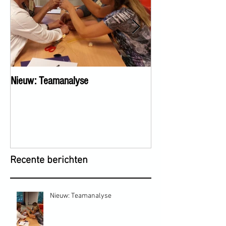
Nieuw: Teamanalyse
ICM diplomering h
Recente berichten
Nieuw: Teamanalyse